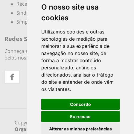
Receita Federal
O nosso site usa
Sindicatos e Associações
cookies
Simples Nacional
Utilizamos cookies e outras
Redes Sociais
tecnologias de medição para
melhorar a sua experiência de
Conheça e siga nossos canais. Interaja, fale conosco
navegação no nosso site, de
pelos nossos perfis e saiba de todas as novidades.
forma a mostrar conteúdo
personalizado, anúncios
direcionados, analisar o tráfego
do site e entender de onde vêm
os visitantes.
Concordo
Eu recuso
Copyright © 2026
Zavanella - Contabilidade e
Organização Empresarial
| Desenvolvido por
Alterar as minhas preferências